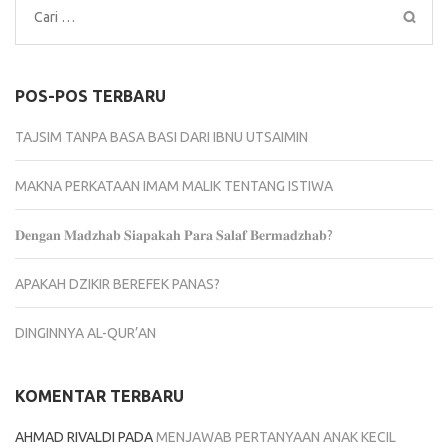
Cari
untuk:
POS-POS TERBARU
TAJSIM TANPA BASA BASI DARI IBNU UTSAIMIN
MAKNA PERKATAAN IMAM MALIK TENTANG ISTIWA
𝐃𝐞𝐧𝐠𝐚𝐧 𝐌𝐚𝐝𝐳𝐡𝐚𝐛 𝐒𝐢𝐚𝐩𝐚𝐤𝐚𝐡 𝐏𝐚𝐫𝐚 𝐒𝐚𝐥𝐚𝐟 𝐁𝐞𝐫𝐦𝐚𝐝𝐳𝐡𝐚𝐛?
APAKAH DZIKIR BEREFEK PANAS?
DINGINNYA AL-QUR’AN
KOMENTAR TERBARU
AHMAD RIVALDI
PADA
MENJAWAB PERTANYAAN ANAK KECIL