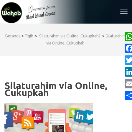
Skip
to
content
(Press
Enter)
Beranda
>
Fiqih
>
Silaturahim via Online, Cukupkah?
>
Silaturahim
via Online, Cukupkah
Wh
Fa
Twi
Lin
Silaturahim via Online,
Cukupkah
Ema
Sha