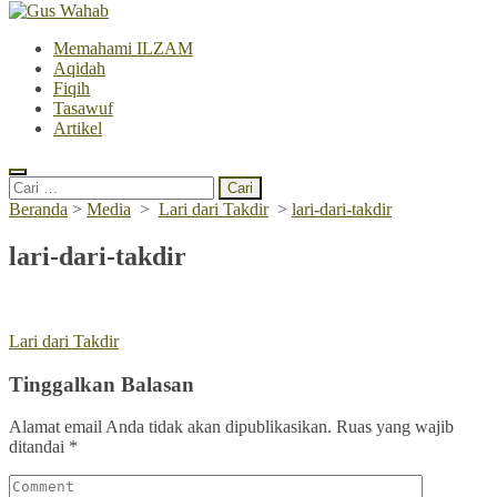
Memahami ILZAM
Aqidah
Fiqih
Tasawuf
Artikel
Cari
untuk:
Beranda
>
Media
>
Lari dari Takdir
>
lari-dari-takdir
lari-dari-takdir
Navigasi
Lari dari Takdir
pos
Tinggalkan Balasan
Alamat email Anda tidak akan dipublikasikan.
Ruas yang wajib
ditandai
*
Comment