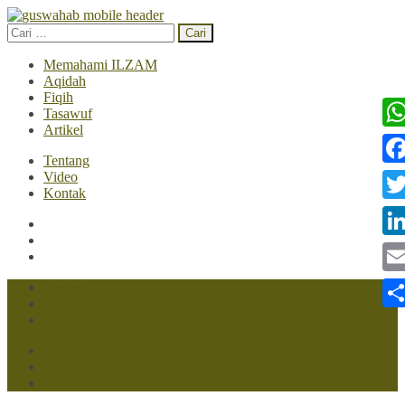
Skip
to
Cari
content
untuk:
(Press
Memahami ILZAM
Enter)
Aqidah
Fiqih
Tasawuf
Artikel
Wh
Tentang
Video
Fac
Kontak
Twi
Lin
Ema
Tentang
Video
Kontak
Sha