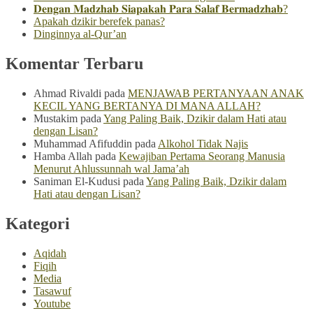
𝐃𝐞𝐧𝐠𝐚𝐧 𝐌𝐚𝐝𝐳𝐡𝐚𝐛 𝐒𝐢𝐚𝐩𝐚𝐤𝐚𝐡 𝐏𝐚𝐫𝐚 𝐒𝐚𝐥𝐚𝐟 𝐁𝐞𝐫𝐦𝐚𝐝𝐳𝐡𝐚𝐛?
Apakah dzikir berefek panas?
Dinginnya al-Qur’an
Komentar Terbaru
Ahmad Rivaldi
pada
MENJAWAB PERTANYAAN ANAK
KECIL YANG BERTANYA DI MANA ALLAH?
Mustakim
pada
Yang Paling Baik, Dzikir dalam Hati atau
dengan Lisan?
Muhammad Afifuddin
pada
Alkohol Tidak Najis
Hamba Allah
pada
Kewajiban Pertama Seorang Manusia
Menurut Ahlussunnah wal Jama’ah
Saniman El-Kudusi
pada
Yang Paling Baik, Dzikir dalam
Hati atau dengan Lisan?
Kategori
Aqidah
Fiqih
Media
Tasawuf
Youtube