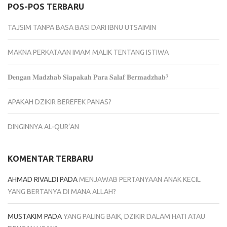
POS-POS TERBARU
TAJSIM TANPA BASA BASI DARI IBNU UTSAIMIN
MAKNA PERKATAAN IMAM MALIK TENTANG ISTIWA
𝐃𝐞𝐧𝐠𝐚𝐧 𝐌𝐚𝐝𝐳𝐡𝐚𝐛 𝐒𝐢𝐚𝐩𝐚𝐤𝐚𝐡 𝐏𝐚𝐫𝐚 𝐒𝐚𝐥𝐚𝐟 𝐁𝐞𝐫𝐦𝐚𝐝𝐳𝐡𝐚𝐛?
APAKAH DZIKIR BEREFEK PANAS?
DINGINNYA AL-QUR’AN
KOMENTAR TERBARU
AHMAD RIVALDI
PADA
MENJAWAB PERTANYAAN ANAK KECIL
YANG BERTANYA DI MANA ALLAH?
MUSTAKIM
PADA
YANG PALING BAIK, DZIKIR DALAM HATI ATAU