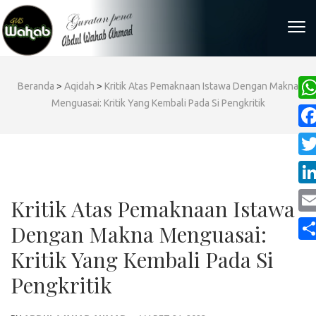
Skip
to
content
(Press
Enter)
Beranda
>
Aqidah
>
Kritik Atas Pemaknaan Istawa Dengan Makna
Menguasai: Kritik Yang Kembali Pada Si Pengkritik
Wh
Fa
Twi
Lin
Kritik Atas Pemaknaan Istawa
Ema
Dengan Makna Menguasai:
Sha
Kritik Yang Kembali Pada Si
Pengkritik