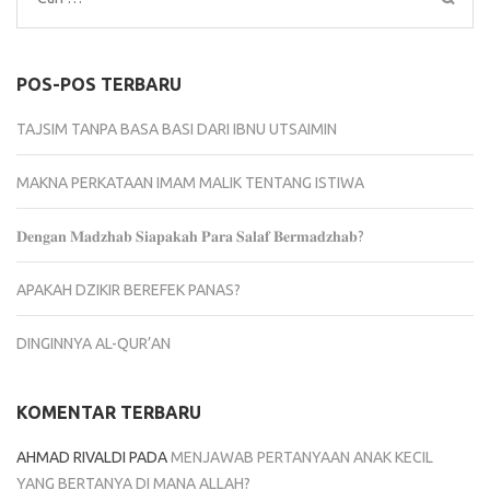
untuk:
POS-POS TERBARU
TAJSIM TANPA BASA BASI DARI IBNU UTSAIMIN
MAKNA PERKATAAN IMAM MALIK TENTANG ISTIWA
𝐃𝐞𝐧𝐠𝐚𝐧 𝐌𝐚𝐝𝐳𝐡𝐚𝐛 𝐒𝐢𝐚𝐩𝐚𝐤𝐚𝐡 𝐏𝐚𝐫𝐚 𝐒𝐚𝐥𝐚𝐟 𝐁𝐞𝐫𝐦𝐚𝐝𝐳𝐡𝐚𝐛?
APAKAH DZIKIR BEREFEK PANAS?
DINGINNYA AL-QUR’AN
KOMENTAR TERBARU
AHMAD RIVALDI
PADA
MENJAWAB PERTANYAAN ANAK KECIL
YANG BERTANYA DI MANA ALLAH?