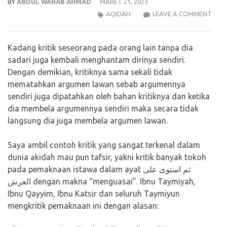
BY
ABDUL WAHAB AHMAD
MARET 21, 2023
KRIT
AQIDAH
LEAVE A COMMENT
ATA
PEM
Kadang kritik seseorang pada orang lain tanpa dia
IST
sadari juga kembali menghantam dirinya sendiri.
DEN
Dengan demikian, kritiknya sama sekali tidak
MAK
mematahkan argumen lawan sebab argumennya
MENG
sendiri juga dipatahkan oleh bahan kritiknya dan ketika
KRIT
dia membela argumennya sendiri maka secara tidak
YAN
langsung dia juga membela argumen lawan.
KEMB
PAD
Saya ambil contoh kritik yang sangat terkenal dalam
SI
dunia akidah mau pun tafsir, yakni kritik banyak tokoh
PENG
pada pemaknaan istawa dalam ayat ثم استوى على
العرش dengan makna “menguasai”. Ibnu Taymiyah,
Ibnu Qayyim, Ibnu Katsir dan seluruh Taymiyun
mengkritik pemaknaan ini dengan alasan: