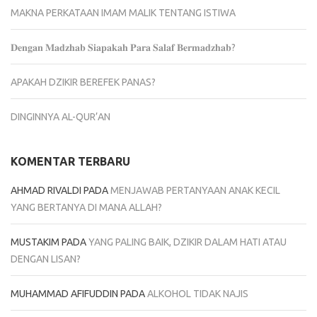
MAKNA PERKATAAN IMAM MALIK TENTANG ISTIWA
𝐃𝐞𝐧𝐠𝐚𝐧 𝐌𝐚𝐝𝐳𝐡𝐚𝐛 𝐒𝐢𝐚𝐩𝐚𝐤𝐚𝐡 𝐏𝐚𝐫𝐚 𝐒𝐚𝐥𝐚𝐟 𝐁𝐞𝐫𝐦𝐚𝐝𝐳𝐡𝐚𝐛?
APAKAH DZIKIR BEREFEK PANAS?
DINGINNYA AL-QUR’AN
KOMENTAR TERBARU
AHMAD RIVALDI
PADA
MENJAWAB PERTANYAAN ANAK KECIL
YANG BERTANYA DI MANA ALLAH?
MUSTAKIM
PADA
YANG PALING BAIK, DZIKIR DALAM HATI ATAU
DENGAN LISAN?
MUHAMMAD AFIFUDDIN
PADA
ALKOHOL TIDAK NAJIS