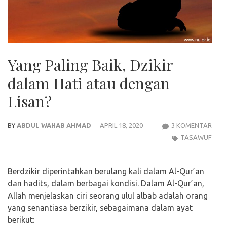
Yang Paling Baik, Dzikir
dalam Hati atau dengan
Lisan?
PAD
BY
ABDUL WAHAB AHMAD
APRIL 18, 2020
3 KOMENTAR
YAN
TASAWUF
PALI
BAIK,
Berdzikir diperintahkan berulang kali dalam Al-Qur’an
DZIK
dan hadits, dalam berbagai kondisi. Dalam Al-Qur’an,
DAL
Allah menjelaskan ciri seorang ulul albab adalah orang
HATI
yang senantiasa berzikir, sebagaimana dalam ayat
ATA
berikut:
DEN