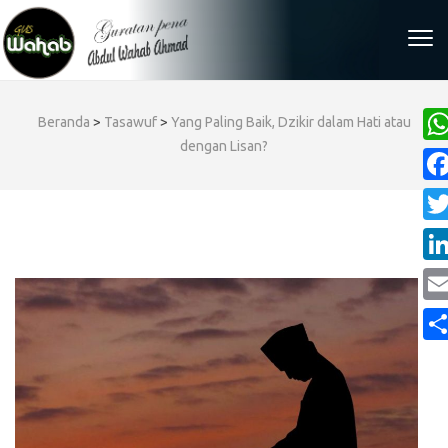
Skip
to
content
(Press
Enter)
Beranda
>
Tasawuf
>
Yang Paling Baik, Dzikir dalam Hati atau
dengan Lisan?
Wh
Fa
Twi
Lin
Ema
Sha