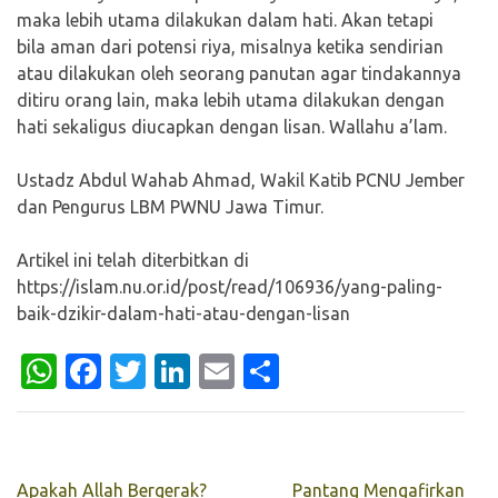
maka lebih utama dilakukan dalam hati. Akan tetapi
bila aman dari potensi riya, misalnya ketika sendirian
atau dilakukan oleh seorang panutan agar tindakannya
ditiru orang lain, maka lebih utama dilakukan dengan
hati sekaligus diucapkan dengan lisan. Wallahu a’lam.
Ustadz Abdul Wahab Ahmad, Wakil Katib PCNU Jember
dan Pengurus LBM PWNU Jawa Timur.
Artikel ini telah diterbitkan di
https://islam.nu.or.id/post/read/106936/yang-paling-
baik-dzikir-dalam-hati-atau-dengan-lisan
WhatsApp
Facebook
Twitter
LinkedIn
Email
Share
Navigasi
Apakah Allah Bergerak?
Pantang Mengafirkan