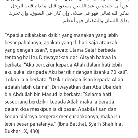
عن أبى عبيدة بن عبد الله بن مسعود قال: ما دام قلب الرجل
يذكر الله تعالى فهو فى صلاة، وإن كان فى السوق، وإن تحرك
بذلك اللسان والشفتان فهو أعظم.
“Apabila dikatakan dzikir yang manakah yang lebih
besar pahalanya, apakah yang di hati saja ataukah
yang dengan lisan?, dijawab: Ulama Salaf berbeda
tentang hal itu. Diriwayatkan dari Aisyah bahwa ia
berkata: “Aku berdzikir kepada Allah dalam hati lebih
aku sukai daripada Aku berzikir dengan lisanku 70 kali”.
Tokoh lain berkata: “Dzikir dengan lisan kepada Allah
adalah lebih utama”. Diriwayatkan dari Abu Ubaidah
bin Abdullah bin Masud ia berkata: “Selama hati
seseorang berdzikir kepada Allah maka ia berada
dalam doa meskipun ia di pasar. Apabila lisan dan
kedua bibirnya bergerak mengucapkannya, maka itu
lebih besar pahalanya.” (Ibnu Batthal, Syarh Shahih al-
Bukhari, X, 430)