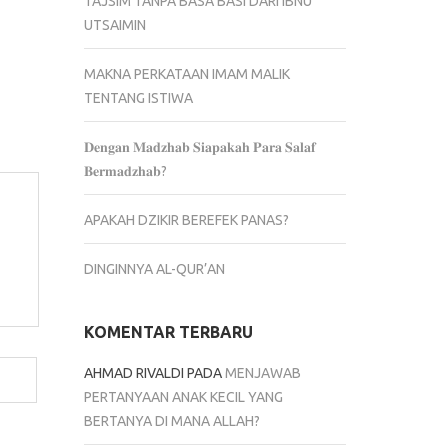
TAJSIM TANPA BASA BASI DARI IBNU
UTSAIMIN
MAKNA PERKATAAN IMAM MALIK
TENTANG ISTIWA
𝐃𝐞𝐧𝐠𝐚𝐧 𝐌𝐚𝐝𝐳𝐡𝐚𝐛 𝐒𝐢𝐚𝐩𝐚𝐤𝐚𝐡 𝐏𝐚𝐫𝐚 𝐒𝐚𝐥𝐚𝐟
𝐁𝐞𝐫𝐦𝐚𝐝𝐳𝐡𝐚𝐛?
APAKAH DZIKIR BEREFEK PANAS?
DINGINNYA AL-QUR’AN
KOMENTAR TERBARU
AHMAD RIVALDI
PADA
MENJAWAB
PERTANYAAN ANAK KECIL YANG
BERTANYA DI MANA ALLAH?