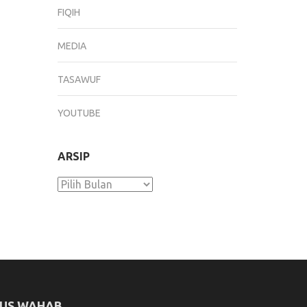
FIQIH
MEDIA
TASAWUF
YOUTUBE
ARSIP
Arsip
US WAHAB