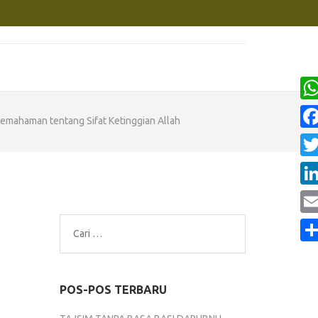
Wh
emahaman tentang Sifat Ketinggian Allah
Fa
Twi
Lin
Ema
Cari
untuk:
Sha
POS-POS TERBARU