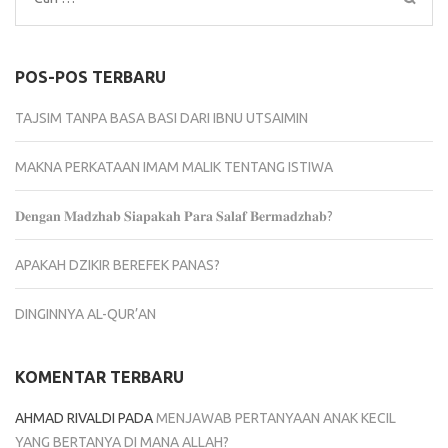
untuk:
POS-POS TERBARU
TAJSIM TANPA BASA BASI DARI IBNU UTSAIMIN
MAKNA PERKATAAN IMAM MALIK TENTANG ISTIWA
𝐃𝐞𝐧𝐠𝐚𝐧 𝐌𝐚𝐝𝐳𝐡𝐚𝐛 𝐒𝐢𝐚𝐩𝐚𝐤𝐚𝐡 𝐏𝐚𝐫𝐚 𝐒𝐚𝐥𝐚𝐟 𝐁𝐞𝐫𝐦𝐚𝐝𝐳𝐡𝐚𝐛?
APAKAH DZIKIR BEREFEK PANAS?
DINGINNYA AL-QUR’AN
KOMENTAR TERBARU
AHMAD RIVALDI
PADA
MENJAWAB PERTANYAAN ANAK KECIL
YANG BERTANYA DI MANA ALLAH?