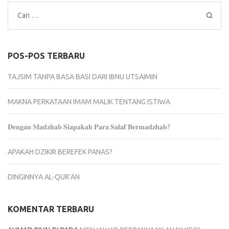
Cari
untuk:
POS-POS TERBARU
TAJSIM TANPA BASA BASI DARI IBNU UTSAIMIN
MAKNA PERKATAAN IMAM MALIK TENTANG ISTIWA
𝐃𝐞𝐧𝐠𝐚𝐧 𝐌𝐚𝐝𝐳𝐡𝐚𝐛 𝐒𝐢𝐚𝐩𝐚𝐤𝐚𝐡 𝐏𝐚𝐫𝐚 𝐒𝐚𝐥𝐚𝐟 𝐁𝐞𝐫𝐦𝐚𝐝𝐳𝐡𝐚𝐛?
APAKAH DZIKIR BEREFEK PANAS?
DINGINNYA AL-QUR’AN
KOMENTAR TERBARU