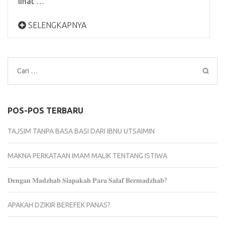
lihat …
SELENGKAPNYA
Cari
untuk:
POS-POS TERBARU
TAJSIM TANPA BASA BASI DARI IBNU UTSAIMIN
MAKNA PERKATAAN IMAM MALIK TENTANG ISTIWA
𝐃𝐞𝐧𝐠𝐚𝐧 𝐌𝐚𝐝𝐳𝐡𝐚𝐛 𝐒𝐢𝐚𝐩𝐚𝐤𝐚𝐡 𝐏𝐚𝐫𝐚 𝐒𝐚𝐥𝐚𝐟 𝐁𝐞𝐫𝐦𝐚𝐝𝐳𝐡𝐚𝐛?
APAKAH DZIKIR BEREFEK PANAS?