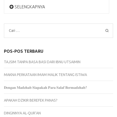
SELENGKAPNYA
Cari
untuk:
POS-POS TERBARU
TAJSIM TANPA BASA BASI DARI IBNU UTSAIMIN
MAKNA PERKATAAN IMAM MALIK TENTANG ISTIWA
𝐃𝐞𝐧𝐠𝐚𝐧 𝐌𝐚𝐝𝐳𝐡𝐚𝐛 𝐒𝐢𝐚𝐩𝐚𝐤𝐚𝐡 𝐏𝐚𝐫𝐚 𝐒𝐚𝐥𝐚𝐟 𝐁𝐞𝐫𝐦𝐚𝐝𝐳𝐡𝐚𝐛?
APAKAH DZIKIR BEREFEK PANAS?
DINGINNYA AL-QUR’AN