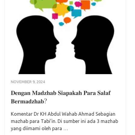
NOVEMBER 9, 2024
𝐃𝐞𝐧𝐠𝐚𝐧 𝐌𝐚𝐝𝐳𝐡𝐚𝐛 𝐒𝐢𝐚𝐩𝐚𝐤𝐚𝐡 𝐏𝐚𝐫𝐚 𝐒𝐚𝐥𝐚𝐟
𝐁𝐞𝐫𝐦𝐚𝐝𝐳𝐡𝐚𝐛?
Komentar Dr KH Abdul Wahab Ahmad Sebagian
mazhab para Tabi’in. Di sumber ini ada 3 mazhab
yang diimami oleh para …