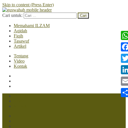
Skip to content (Press Enter)
Cari untuk:
Memahami ILZAM
Aqidah
Fiqih
Tasawuf
Wh
Artikel
Tentang
Fac
Video
Kontak
Twi
Lin
Ema
Tentang
Video
Sha
Kontak