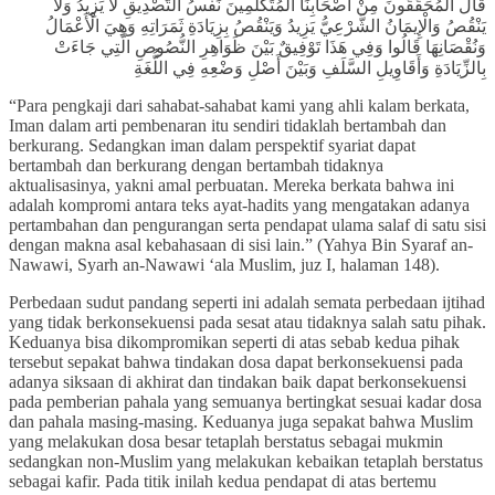
قَالَ الْمُحَقِّقُونَ مِنْ أَصْحَابِنَا الْمُتَكَلِّمِينَ نَفْسُ التَّصْدِيقِ لَا يَزِيدُ وَلَا
يَنْقُصُ وَالْإِيمَانُ الشَّرْعِيُّ يَزِيدُ وَيَنْقُصُ بِزِيَادَةِ ثَمَرَاتِهِ وَهِيَ الْأَعْمَالُ
وَنُقْصَانِهَا قَالُوا وَفِي هَذَا تَوْفِيقٌ بَيْنَ ظَوَاهِرِ النُّصُوصِ الَّتِي جَاءَتْ
بِالزِّيَادَةِ وَأَقَاوِيلِ السَّلَفِ وَبَيْنَ أَصْلِ وَضْعِهِ فِي اللُّغَةِ
“Para pengkaji dari sahabat-sahabat kami yang ahli kalam berkata,
Iman dalam arti pembenaran itu sendiri tidaklah bertambah dan
berkurang. Sedangkan iman dalam perspektif syariat dapat
bertambah dan berkurang dengan bertambah tidaknya
aktualisasinya, yakni amal perbuatan. Mereka berkata bahwa ini
adalah kompromi antara teks ayat-hadits yang mengatakan adanya
pertambahan dan pengurangan serta pendapat ulama salaf di satu sisi
dengan makna asal kebahasaan di sisi lain.” (Yahya Bin Syaraf an-
Nawawi, Syarh an-Nawawi ‘ala Muslim, juz I, halaman 148).
Perbedaan sudut pandang seperti ini adalah semata perbedaan ijtihad
yang tidak berkonsekuensi pada sesat atau tidaknya salah satu pihak.
Keduanya bisa dikompromikan seperti di atas sebab kedua pihak
tersebut sepakat bahwa tindakan dosa dapat berkonsekuensi pada
adanya siksaan di akhirat dan tindakan baik dapat berkonsekuensi
pada pemberian pahala yang semuanya bertingkat sesuai kadar dosa
dan pahala masing-masing. Keduanya juga sepakat bahwa Muslim
yang melakukan dosa besar tetaplah berstatus sebagai mukmin
sedangkan non-Muslim yang melakukan kebaikan tetaplah berstatus
sebagai kafir. Pada titik inilah kedua pendapat di atas bertemu