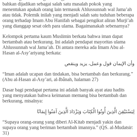
bahkan dijadikan sebagai salah satu masalah pokok yang
menentukan apakah orang lain termasuk Ahlussunnah wal Jama’ah
atau tidak. Polemik inilah yang menjadi salah satu tuduhan beberapa
orang terhadap Imam Abu Hanifah sebagai pengikut aliran Murji’ah
yang dianggap sesat oleh para ulama. Bagaimanakah sebenarnya?
Kelompok pertama kaum Muslimin berkata bahwa iman dapat
bertambah atau berkurang. Ini adalah pendapat mayoritas ulama
Ahlussunnah wal Jama’ah. Di antara mereka ada Imam Abu al-
Hasan al-Asy’ariyang berkata:
وأن الإيمان قول وعمل، يزيد وينقص
“Iman adalah ucapan dan tindakan, bisa bertambah dan berkurang.”
(Abu al-Hasan al-Asy’ari, al-Ibânah, halaman 27)
Dasar bagi pendapat pertama ini adalah banyak ayat atau hadits
yang menyatakan bahwa keimanan memang bisa bertambah dan
berkurang, misalnya:
لِيَسْتَيْقِنَ الَّذِينَ أُوتُوا الْكِتَابَ وَيَزْدَادَ الَّذِينَ آمَنُوا إِيمَانًا
“Supaya orang-orang yang diberi Al-Kitab menjadi yakin dan
supaya orang yang beriman bertambah imannya.” (QS. al-Mudatsir:
31)