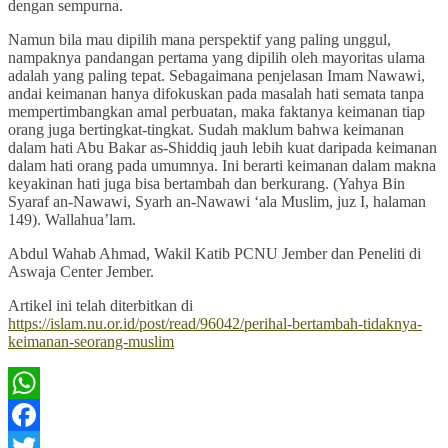
dengan sempurna.
Namun bila mau dipilih mana perspektif yang paling unggul,
nampaknya pandangan pertama yang dipilih oleh mayoritas ulama
adalah yang paling tepat. Sebagaimana penjelasan Imam Nawawi,
andai keimanan hanya difokuskan pada masalah hati semata tanpa
mempertimbangkan amal perbuatan, maka faktanya keimanan tiap
orang juga bertingkat-tingkat. Sudah maklum bahwa keimanan
dalam hati Abu Bakar as-Shiddiq jauh lebih kuat daripada keimanan
dalam hati orang pada umumnya. Ini berarti keimanan dalam makna
keyakinan hati juga bisa bertambah dan berkurang. (Yahya Bin
Syaraf an-Nawawi, Syarh an-Nawawi ‘ala Muslim, juz I, halaman
149). Wallahua’lam.
Abdul Wahab Ahmad, Wakil Katib PCNU Jember dan Peneliti di
Aswaja Center Jember.
Artikel ini telah diterbitkan di
https://islam.nu.or.id/post/read/96042/perihal-bertambah-tidaknya-
keimanan-seorang-muslim
WhatsApp
Facebook