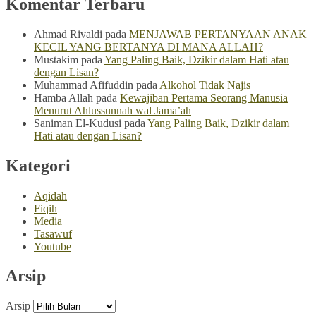
Komentar Terbaru
Ahmad Rivaldi
pada
MENJAWAB PERTANYAAN ANAK
KECIL YANG BERTANYA DI MANA ALLAH?
Mustakim
pada
Yang Paling Baik, Dzikir dalam Hati atau
dengan Lisan?
Muhammad Afifuddin
pada
Alkohol Tidak Najis
Hamba Allah
pada
Kewajiban Pertama Seorang Manusia
Menurut Ahlussunnah wal Jama’ah
Saniman El-Kudusi
pada
Yang Paling Baik, Dzikir dalam
Hati atau dengan Lisan?
Kategori
Aqidah
Fiqih
Media
Tasawuf
Youtube
Arsip
Arsip