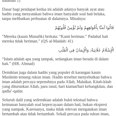
halaman 1)
Dasar bagi pendapat kedua ini adalah adanya banyak ayat atau
hadits yang menyatakan bahwa iman hanyalah soal hati belaka,
tanpa melibatkan perbuatan di dalamnya. Misalnya:
قَالُوا آمَنَّا بِأَفْوَاهِهِمْ وَلَمْ تُؤْمِنْ قُلُوبُهُمْ
“Mereka (kaum Munafik) berkata: “Kami beriman.” Padahal hati
mereka tidak beriman.” (QS al-Maidah: 41)
الْإِسْلَامُ عَلَانِيَةٌ، وَالْإِيمَانُ فِي الْقَلْبِ
“Islam adalah apa yang tampak, sedangkan iman berada di dalam
hati.” (HR. Ahmad)
Demikian juga dalam hadits yang populer di karangan kaum
Muslimin tentang rukun iman. Hadits tersebut menyebutkan bahwa
iman adalah percaya sepenuhnya pada Allah, Malaikat, Kitab-kitab
yang diturunkan Allah, para rasul, hari kiamat/hari kebangkitan, dan
qadla’-qadar.
Seluruh dalil yang sedemikian adalah bukti tekstual bahwa
keimanan hanyalah soal kepercayaan dalam hati, bukan ekspresi
yang nampak. Karenanya, maka tidak relevan mengatakan iman
bertambah atau tidak bertambah. Sekali percaya pada rukun iman,