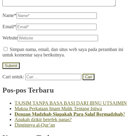
Name*
Email*
Website
Simpan nama, email, dan situs web saya pada peramban ini
untuk komentar saya berikutnya.
Cari untuk:
Pos-pos Terbaru
TAJSIM TANPA BASA BASI DARI IBNU UTSAIMIN
Makna Perkataan Imam Malik Tentang Istiwa
𝐃𝐞𝐧𝐠𝐚𝐧 𝐌𝐚𝐝𝐳𝐡𝐚𝐛 𝐒𝐢𝐚𝐩𝐚𝐤𝐚𝐡 𝐏𝐚𝐫𝐚 𝐒𝐚𝐥𝐚𝐟 𝐁𝐞𝐫𝐦𝐚𝐝𝐳𝐡𝐚𝐛?
Apakah dzikir berefek panas?
Dinginnya al-Qur’an