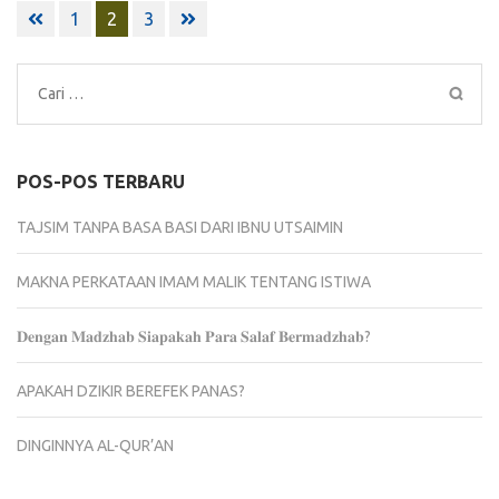
Paginasi
1
2
3
pos
Cari
untuk:
POS-POS TERBARU
TAJSIM TANPA BASA BASI DARI IBNU UTSAIMIN
MAKNA PERKATAAN IMAM MALIK TENTANG ISTIWA
𝐃𝐞𝐧𝐠𝐚𝐧 𝐌𝐚𝐝𝐳𝐡𝐚𝐛 𝐒𝐢𝐚𝐩𝐚𝐤𝐚𝐡 𝐏𝐚𝐫𝐚 𝐒𝐚𝐥𝐚𝐟 𝐁𝐞𝐫𝐦𝐚𝐝𝐳𝐡𝐚𝐛?
APAKAH DZIKIR BEREFEK PANAS?
DINGINNYA AL-QUR’AN