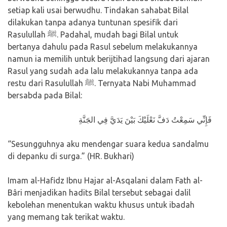
setiap kali usai berwudhu. Tindakan sahabat Bilal
dilakukan tanpa adanya tuntunan spesifik dari
Rasulullah ﷺ. Padahal, mudah bagi Bilal untuk
bertanya dahulu pada Rasul sebelum melakukannya
namun ia memilih untuk berijtihad langsung dari ajaran
Rasul yang sudah ada lalu melakukannya tanpa ada
restu dari Rasulullah ﷺ. Ternyata Nabi Muhammad
bersabda pada Bilal:
فَإِنِّي سَمِعْتُ دَفَّ نَعْلَيْكَ بَيْنَ يَدَيَّ فِي الجَنَّةِ
“Sesungguhnya aku mendengar suara kedua sandalmu
di depanku di surga.” (HR. Bukhari)
Imam al-Hafidz Ibnu Hajar al-Asqalani dalam Fath al-
Bâri menjadikan hadits Bilal tersebut sebagai dalil
kebolehan menentukan waktu khusus untuk ibadah
yang memang tak terikat waktu.