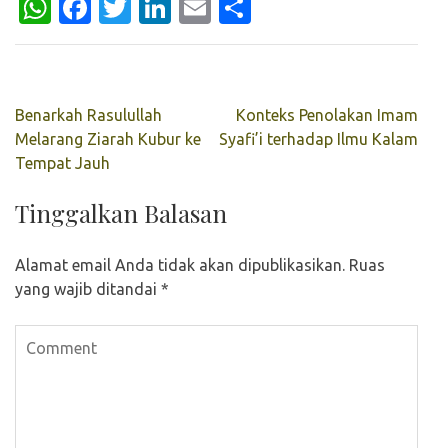
WhatsApp
Facebook
Twitter
LinkedIn
Email
Share
Navigasi
Benarkah Rasulullah
Konteks Penolakan Imam
pos
Melarang Ziarah Kubur ke
Syafi’i terhadap Ilmu Kalam
Tempat Jauh
Tinggalkan Balasan
Alamat email Anda tidak akan dipublikasikan.
Ruas
yang wajib ditandai
*