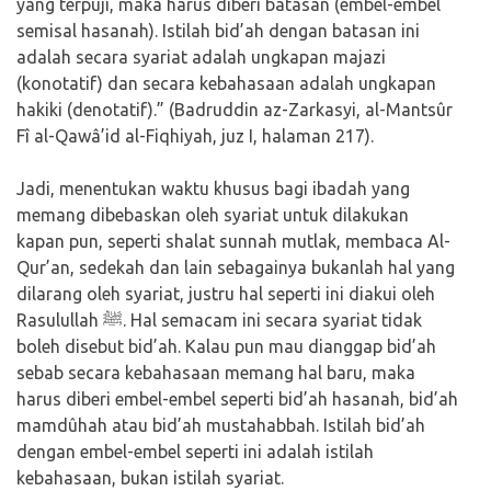
yang terpuji, maka harus diberi batasan (embel-embel
semisal hasanah). Istilah bid’ah dengan batasan ini
adalah secara syariat adalah ungkapan majazi
(konotatif) dan secara kebahasaan adalah ungkapan
hakiki (denotatif).” (Badruddin az-Zarkasyi, al-Mantsûr
Fî al-Qawâ’id al-Fiqhiyah, juz I, halaman 217).
Jadi, menentukan waktu khusus bagi ibadah yang
memang dibebaskan oleh syariat untuk dilakukan
kapan pun, seperti shalat sunnah mutlak, membaca Al-
Qur’an, sedekah dan lain sebagainya bukanlah hal yang
dilarang oleh syariat, justru hal seperti ini diakui oleh
Rasulullah ﷺ. Hal semacam ini secara syariat tidak
boleh disebut bid’ah. Kalau pun mau dianggap bid’ah
sebab secara kebahasaan memang hal baru, maka
harus diberi embel-embel seperti bid’ah hasanah, bid’ah
mamdûhah atau bid’ah mustahabbah. Istilah bid’ah
dengan embel-embel seperti ini adalah istilah
kebahasaan, bukan istilah syariat.