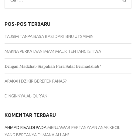
untuk:
POS-POS TERBARU
TAJSIM TANPA BASA BASI DARI IBNU UTSAIMIN
MAKNA PERKATAAN IMAM MALIK TENTANG ISTIWA
𝐃𝐞𝐧𝐠𝐚𝐧 𝐌𝐚𝐝𝐳𝐡𝐚𝐛 𝐒𝐢𝐚𝐩𝐚𝐤𝐚𝐡 𝐏𝐚𝐫𝐚 𝐒𝐚𝐥𝐚𝐟 𝐁𝐞𝐫𝐦𝐚𝐝𝐳𝐡𝐚𝐛?
APAKAH DZIKIR BEREFEK PANAS?
DINGINNYA AL-QUR’AN
KOMENTAR TERBARU
AHMAD RIVALDI
PADA
MENJAWAB PERTANYAAN ANAK KECIL
YANG BERTANYA DI MANA ALLAH?