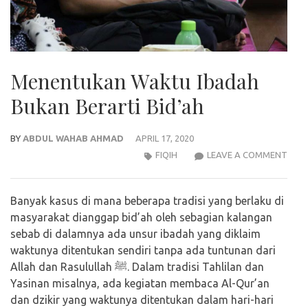
Menentukan Waktu Ibadah
Bukan Berarti Bid’ah
BY
ABDUL WAHAB AHMAD
APRIL 17, 2020
MEN
FIQIH
LEAVE A COMMENT
WAK
IBA
Banyak kasus di mana beberapa tradisi yang berlaku di
BUK
masyarakat dianggap bid’ah oleh sebagian kalangan
BERA
sebab di dalamnya ada unsur ibadah yang diklaim
BID’
waktunya ditentukan sendiri tanpa ada tuntunan dari
Allah dan Rasulullah ﷺ. Dalam tradisi Tahlilan dan
Yasinan misalnya, ada kegiatan membaca Al-Qur’an
dan dzikir yang waktunya ditentukan dalam hari-hari