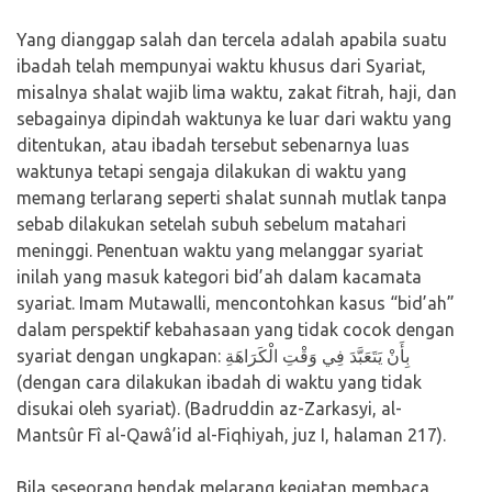
Yang dianggap salah dan tercela adalah apabila suatu
ibadah telah mempunyai waktu khusus dari Syariat,
misalnya shalat wajib lima waktu, zakat fitrah, haji, dan
sebagainya dipindah waktunya ke luar dari waktu yang
ditentukan, atau ibadah tersebut sebenarnya luas
waktunya tetapi sengaja dilakukan di waktu yang
memang terlarang seperti shalat sunnah mutlak tanpa
sebab dilakukan setelah subuh sebelum matahari
meninggi. Penentuan waktu yang melanggar syariat
inilah yang masuk kategori bid’ah dalam kacamata
syariat. Imam Mutawalli, mencontohkan kasus “bid’ah”
dalam perspektif kebahasaan yang tidak cocok dengan
syariat dengan ungkapan: بِأَنْ يَتَعَبَّدَ فِي وَقْتِ الْكَرَاهَةِ
(dengan cara dilakukan ibadah di waktu yang tidak
disukai oleh syariat). (Badruddin az-Zarkasyi, al-
Mantsûr Fî al-Qawâ’id al-Fiqhiyah, juz I, halaman 217).
Bila seseorang hendak melarang kegiatan membaca